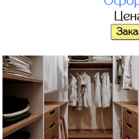
Офор
Це
Зака