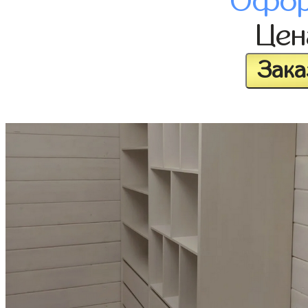
Офор
Це
Зака