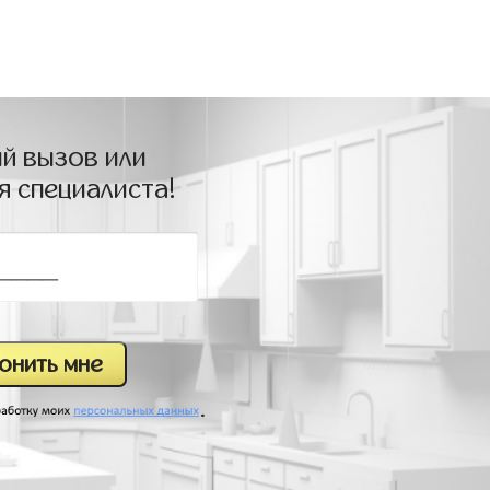
й вызов или
я специалиста!
.