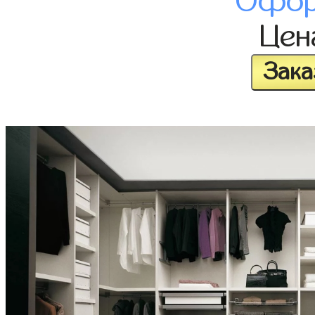
Офор
Це
Зака