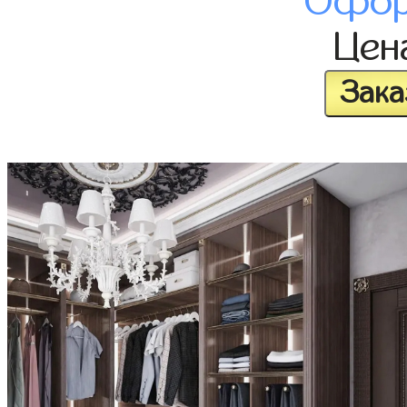
Офор
Цен
Зака