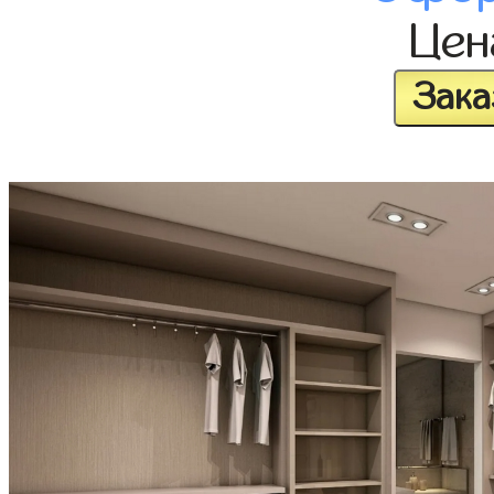
Це
Зака