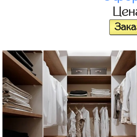
Це
Зака