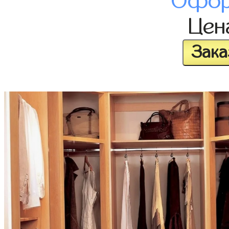
Офор
Це
Зака