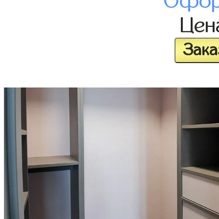
Офор
Це
Зака