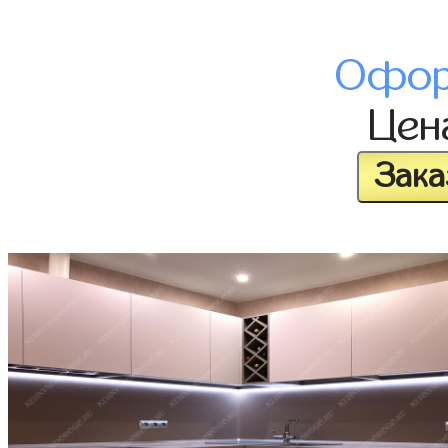
Офор
Це
Зака