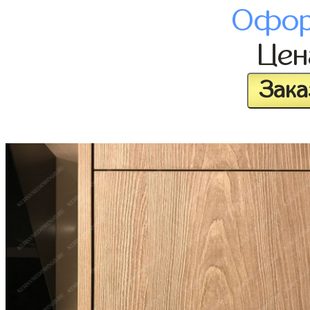
Офор
Це
Зака