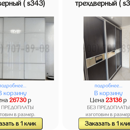
верный
( s343)
трехдверный
( s
подробнее...
подробнее...
В корзину
В корзину
ена
26730
р
Цена
23136
р
З ПРЕДОПЛАТЫ
БЕЗ ПРЕДОПЛАТЫ
товим в размер.
изготовим в размер
зать в 1 клик
Заказать в 1 кли