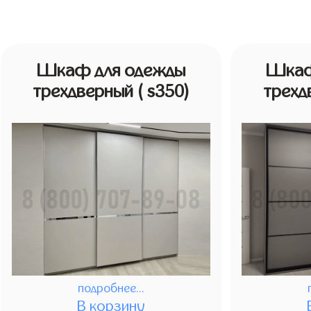
Шкаф для одежды
Шкаф
трехдверный
( s350)
трех
подробнее...
В корзину