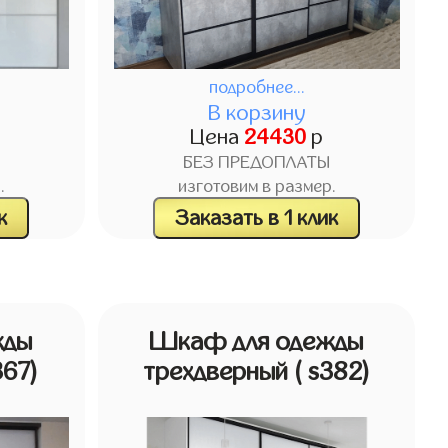
подробнее...
В корзину
Цена
24430
р
БЕЗ ПРЕДОПЛАТЫ
.
изготовим в размер.
к
Заказать в 1 клик
жды
Шкаф для одежды
367)
трехдверный
( s382)