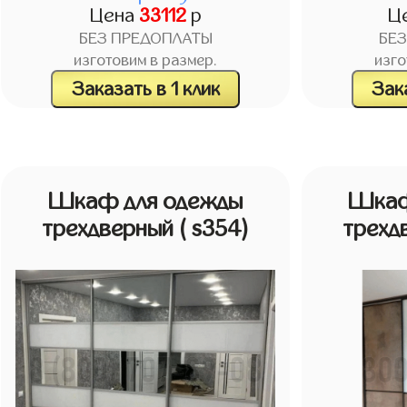
Цена
33112
р
Ц
БЕЗ ПРЕДОПЛАТЫ
БЕ
изготовим в размер.
изго
Заказать в 1 клик
Зака
Шкаф для одежды
Шкаф
трехдверный
( s354)
трехд