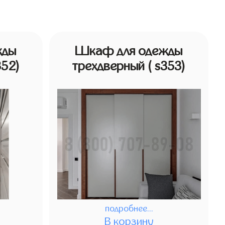
жды
Шкаф для одежды
352)
трехдверный
( s353)
подробнее...
В корзину