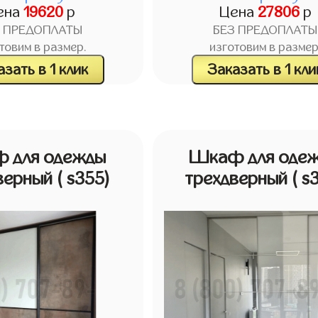
ена
19620
р
Цена
27806
р
З ПРЕДОПЛАТЫ
БЕЗ ПРЕДОПЛАТЫ
товим в размер.
изготовим в размер
зать в 1 клик
Заказать в 1 кли
 для одежды
Шкаф для оде
верный
( s355)
трехдверный
( s