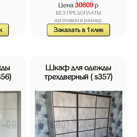
Цена
30609
р
БЕЗ ПРЕДОПЛАТЫ
.
изготовим в размер.
к
Заказать в 1 клик
жды
Шкаф для одежды
356)
трехдверный
( s357)