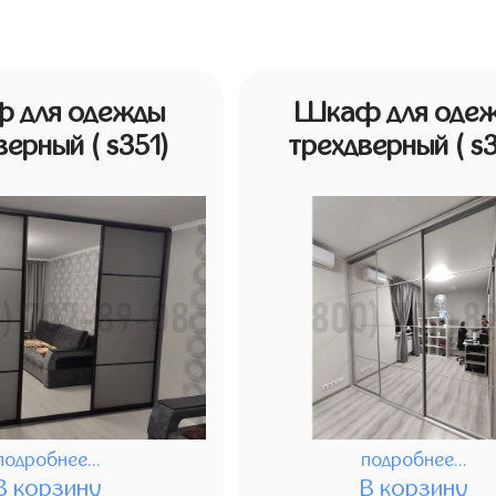
 для одежды
Шкаф для оде
дверный
( s351)
трехдверный
( s
подробнее...
подробнее...
В корзину
В корзину