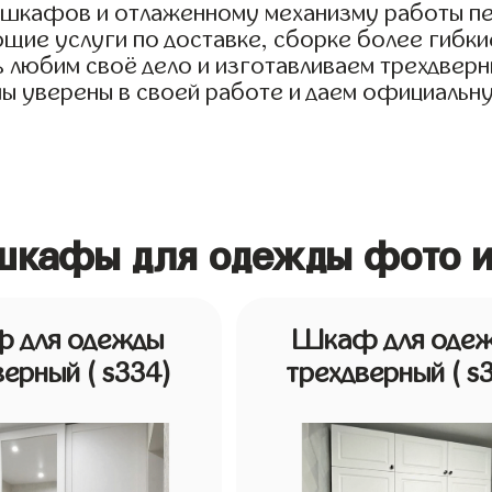
я шкафов и отлаженному механизму работы пе
ие услуги по доставке, сборке более гибкие
 любим своё дело и изготавливаем трехдверн
 мы уверены в своей работе и даем официальн
 шкафы для одежды фото и
 для одежды
Шкаф для оде
верный
( s334)
трехдверный
( s