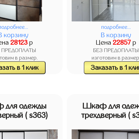
подробнее...
подробнее...
В корзину
В корзину
ена
28123
р
Цена
22857
р
З ПРЕДОПЛАТЫ
БЕЗ ПРЕДОПЛАТЫ
товим в размер.
изготовим в размер
зать в 1 клик
Заказать в 1 кли
 для одежды
Шкаф для оде
верный
( s363)
трехдверный
( s