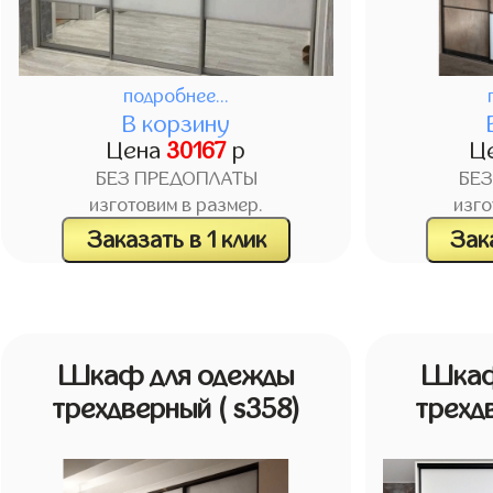
подробнее...
В корзину
Цена
30167
р
Ц
БЕЗ ПРЕДОПЛАТЫ
БЕ
изготовим в размер.
изго
Заказать в 1 клик
Зака
Шкаф для одежды
Шкаф
трехдверный
( s358)
трехд