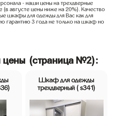
рсонала - наши цены на трехдверные
 (в августе цены ниже на 20%). Качество
ые шкафы для одежды для Вас как для
ую гарантию 3 года не только на шкаф но
 цены (страница №2):
жды
Шкаф для одежды
336)
трехдверный
( s341)