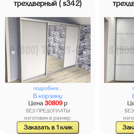
трехдверный
( s342)
трехд
подробнее...
В корзину
Цена
30809
р
Ц
БЕЗ ПРЕДОПЛАТЫ
БЕ
изготовим в размер.
изго
Заказать в 1 клик
Зака