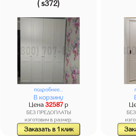
( s372)
подробнее...
В корзину
Цена
32587
р
Ц
БЕЗ ПРЕДОПЛАТЫ
БЕ
изготовим в размер.
изго
Заказать в 1 клик
Зака