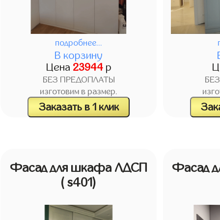
подробнее...
В корзину
Цена
23944
р
Ц
БЕЗ ПРЕДОПЛАТЫ
БЕ
изготовим в размер.
изго
Заказать в 1 клик
Зака
Фасад для шкафа ЛДСП
Фасад 
( s401)