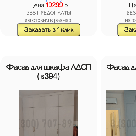
Цена
19299
р
Ц
БЕЗ ПРЕДОПЛАТЫ
БЕ
изготовим в размер.
изго
Заказать в 1 клик
Зака
Фасад для шкафа ЛДСП
Фасад 
( s394)