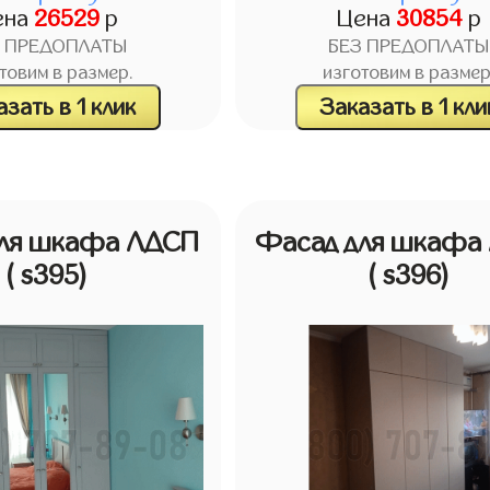
ена
26529
р
Цена
30854
р
З ПРЕДОПЛАТЫ
БЕЗ ПРЕДОПЛАТЫ
товим в размер.
изготовим в размер
зать в 1 клик
Заказать в 1 кли
для шкафа ЛДСП
Фасад для шкафа
( s395)
( s396)