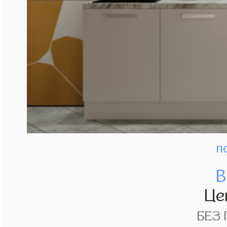
п
В
Це
БЕЗ