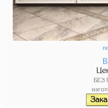
п
В
Це
БЕЗ
изгот
Зака