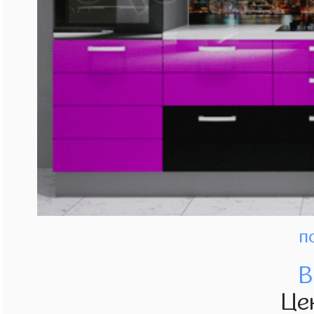
п
В
Це