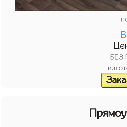
п
В
Це
БЕЗ
изгот
Зака
Прямоу