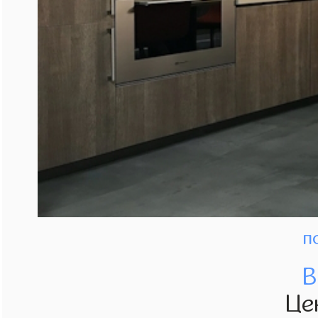
п
В
Це