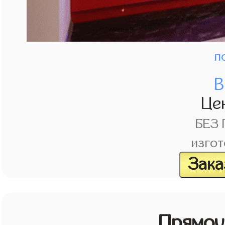
п
В
Це
БЕЗ
изгот
Зака
Прямоу