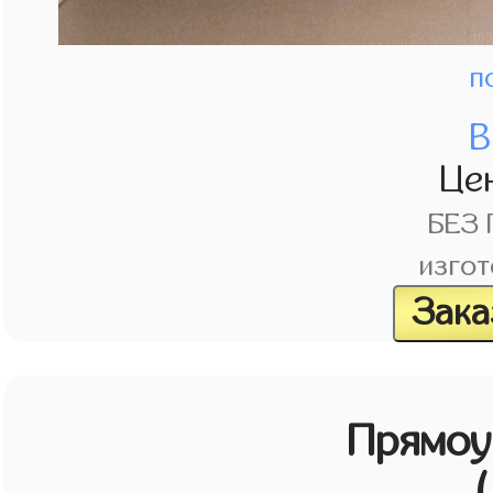
п
В
Це
БЕЗ
изгот
Зака
Прямоу
(