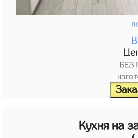
п
В
Це
БЕЗ
изгот
Зака
Кухня на з