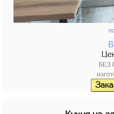
п
В
Це
БЕЗ
изгот
Зака