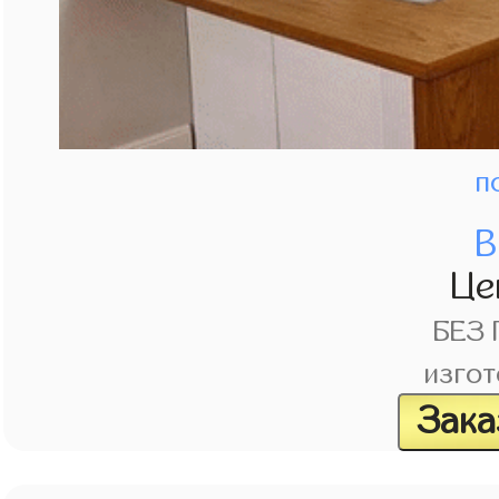
п
В
Це
БЕЗ
изгот
Зака