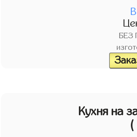
В
Це
БЕЗ
изгот
Зака
Кухня на з
(