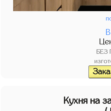
п
В
Це
БЕЗ
изгот
Зака
Кухня на з