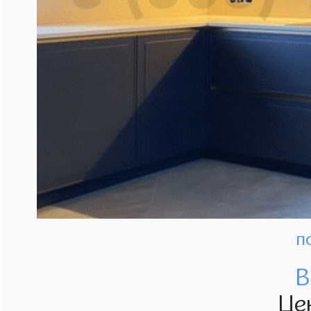
п
В
Це