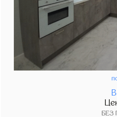
п
В
Це
БЕЗ