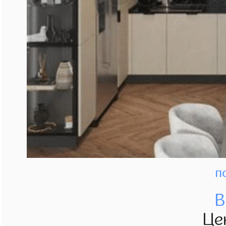
п
В
Це