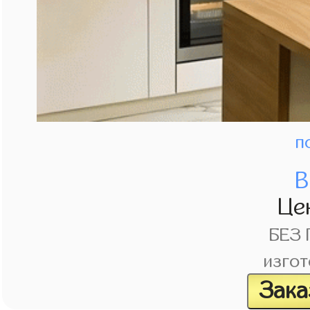
п
В
Це
БЕЗ
изгот
Зака