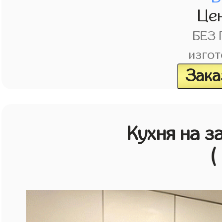
Це
БЕЗ
изгот
Зака
Кухня на з
(