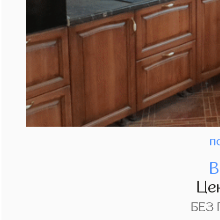
п
В
Це
БЕЗ