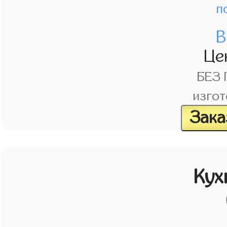
п
В
Це
БЕЗ
изгот
Зака
Кух