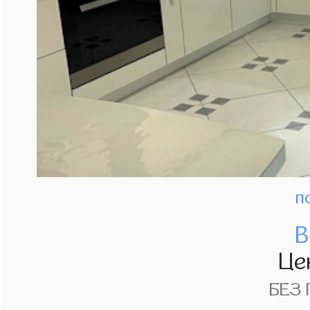
п
В
Це
БЕЗ