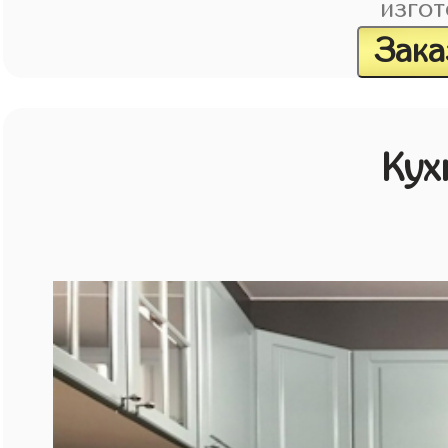
изгот
Зака
Кух