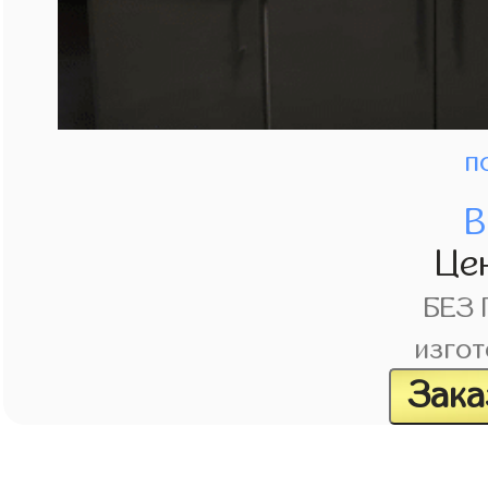
п
В
Це
БЕЗ
изгот
Зака