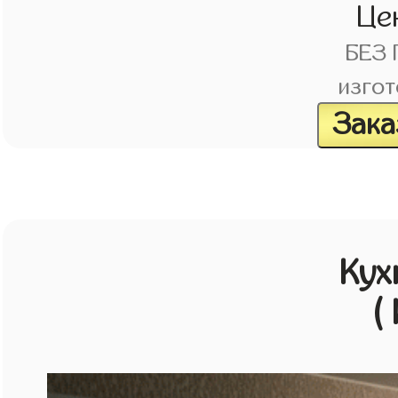
Це
БЕЗ
изгот
Зака
Кух
(