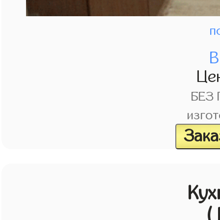
п
В
Це
БЕЗ
изгот
Зака
Кух
(