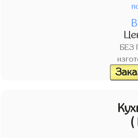
п
В
Це
БЕЗ
изгот
Зака
Кух
(