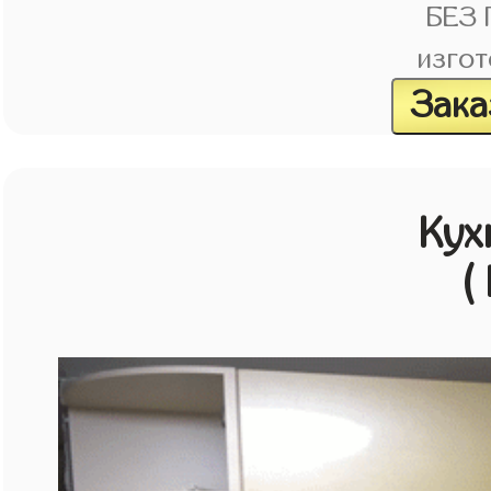
БЕЗ
изгот
Зака
Кух
(