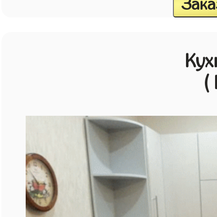
Зака
Кух
(