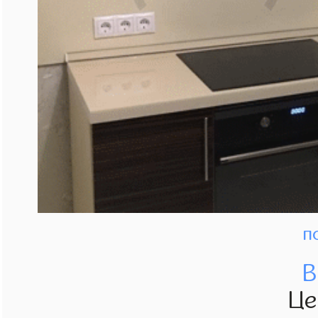
п
В
Це