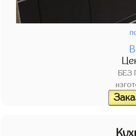
п
В
Це
БЕЗ
изгот
Зака
Кух