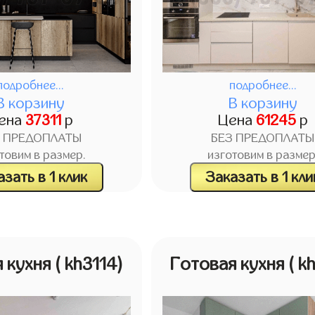
подробнее...
подробнее...
В корзину
В корзину
ена
37311
р
Цена
61245
р
З ПРЕДОПЛАТЫ
БЕЗ ПРЕДОПЛАТЫ
товим в размер.
изготовим в размер
зать в 1 клик
Заказать в 1 кли
я кухня
( kh3114)
Готовая кухня
( k