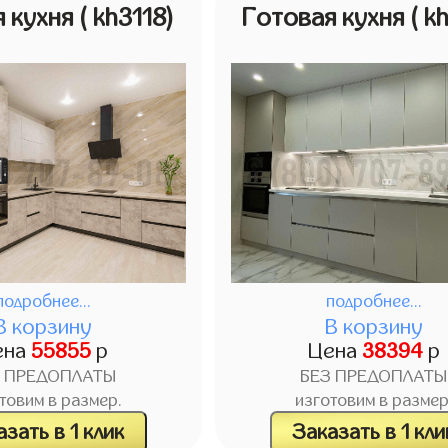
я кухня
( kh3118)
Готовая кухня
( k
подробнее...
подробнее...
В корзину
В корзину
ена
55855
р
Цена
38394
р
З ПРЕДОПЛАТЫ
БЕЗ ПРЕДОПЛАТЫ
товим в размер.
изготовим в размер
зать в 1 клик
Заказать в 1 кли