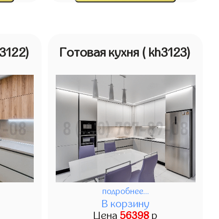
h3122)
Готовая кухня
( kh3123)
подробнее...
В корзину
Цена
56398
р