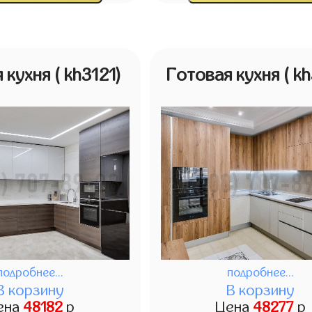
я кухня
( kh3121)
Готовая кухня
( k
подробнее...
подробнее...
В корзину
В корзину
ена
48182
р
Цена
48277
р